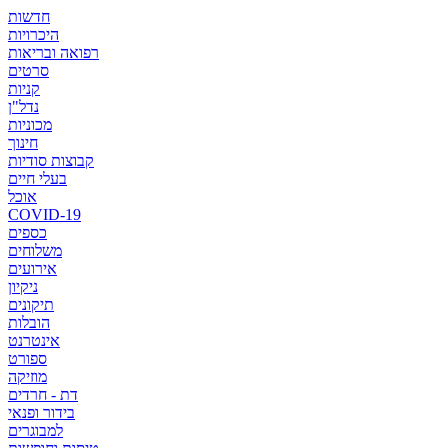
חדשות
היכרויות
רפואה ובריאות
סרטים
קניות
נדל"ן
מכוניות
חינוך
קבוצות סודיות
בעלי חיים
אוכל
COVID-19
כספים
משלוחים
אירועים
ניקיון
תיקונים
הובלות
אינטרנט
ספורט
מוזיקה
דת - חרדים
בידור ופנאי
למבוגרים