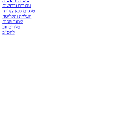
טיסות וחופשות
עבודות ודרושים
טלגרם ללא צנזורה
העלייה והקליטה
לימוד שפות
טלגרם ווב
להט"ב