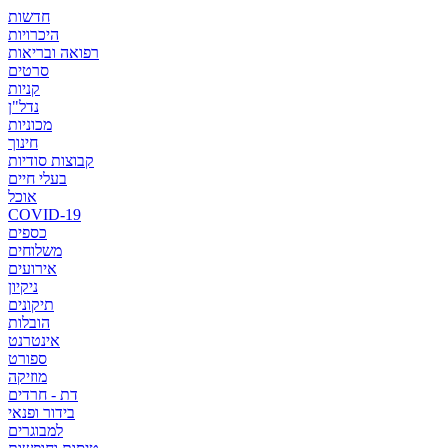
חדשות
היכרויות
רפואה ובריאות
סרטים
קניות
נדל"ן
מכוניות
חינוך
קבוצות סודיות
בעלי חיים
אוכל
COVID-19
כספים
משלוחים
אירועים
ניקיון
תיקונים
הובלות
אינטרנט
ספורט
מוזיקה
דת - חרדים
בידור ופנאי
למבוגרים