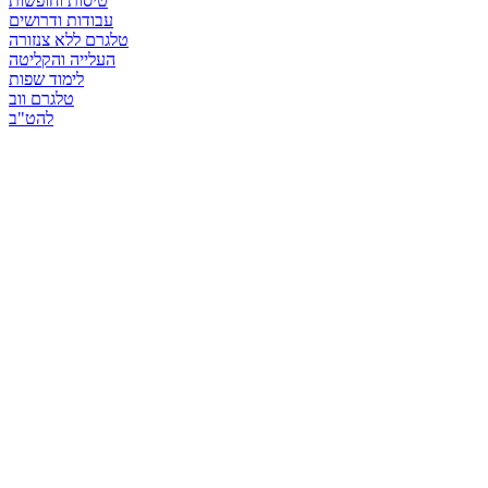
טיסות וחופשות
עבודות ודרושים
טלגרם ללא צנזורה
העלייה והקליטה
לימוד שפות
טלגרם ווב
להט"ב