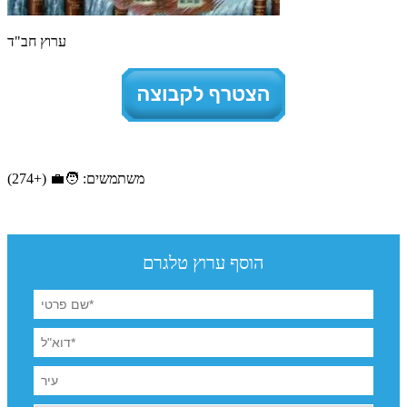
ערוץ חב"ד
משתמשים: 🧑‍💼 (+274)
הוסף ערוץ טלגרם