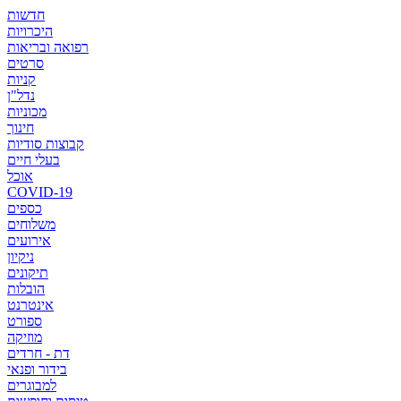
חדשות
היכרויות
רפואה ובריאות
סרטים
קניות
נדל"ן
מכוניות
חינוך
קבוצות סודיות
בעלי חיים
אוכל
COVID-19
כספים
משלוחים
אירועים
ניקיון
תיקונים
הובלות
אינטרנט
ספורט
מוזיקה
דת - חרדים
בידור ופנאי
למבוגרים