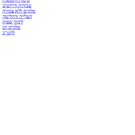
טיסות וחופשות
עבודות ודרושים
טלגרם ללא צנזורה
העלייה והקליטה
לימוד שפות
טלגרם ווב
להט"ב