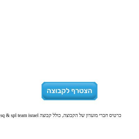
כרטיס חברי מועדון של הקבוצה, כולל קבוצה sq & spl team israel בפייסבוק. זאת בנוסף לקבוצות של מועדוני רכב נוספים, שיפורסמו בהמשך.