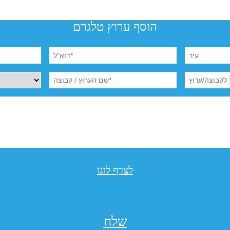
הוסף ערוץ טלגרם
לצרף לוגו
שלח