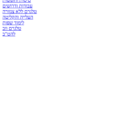
טיסות וחופשות
עבודות ודרושים
טלגרם ללא צנזורה
העלייה והקליטה
לימוד שפות
טלגרם ווב
להט"ב