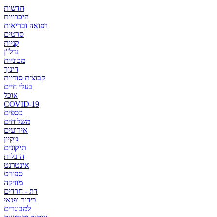
חדשות
היכרויות
רפואה ובריאות
סרטים
קניות
נדל"ן
מכוניות
חינוך
קבוצות סודיות
בעלי חיים
אוכל
COVID-19
כספים
משלוחים
אירועים
ניקיון
תיקונים
הובלות
אינטרנט
ספורט
מוזיקה
דת - חרדים
בידור ופנאי
למבוגרים