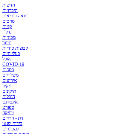
חדשות
היכרויות
רפואה ובריאות
סרטים
קניות
נדל"ן
מכוניות
חינוך
קבוצות סודיות
בעלי חיים
אוכל
COVID-19
כספים
משלוחים
אירועים
ניקיון
תיקונים
הובלות
אינטרנט
ספורט
מוזיקה
דת - חרדים
בידור ופנאי
למבוגרים