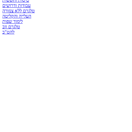
טיסות וחופשות
עבודות ודרושים
טלגרם ללא צנזורה
העלייה והקליטה
לימוד שפות
טלגרם ווב
להט"ב