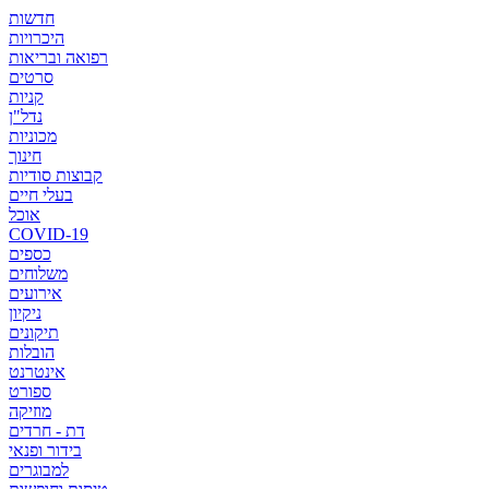
חדשות
היכרויות
רפואה ובריאות
סרטים
קניות
נדל"ן
מכוניות
חינוך
קבוצות סודיות
בעלי חיים
אוכל
COVID-19
כספים
משלוחים
אירועים
ניקיון
תיקונים
הובלות
אינטרנט
ספורט
מוזיקה
דת - חרדים
בידור ופנאי
למבוגרים