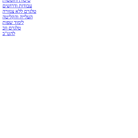
טיסות וחופשות
עבודות ודרושים
טלגרם ללא צנזורה
העלייה והקליטה
לימוד שפות
טלגרם ווב
להט"ב