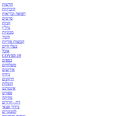
חדשות
היכרויות
רפואה ובריאות
סרטים
קניות
נדל"ן
מכוניות
חינוך
קבוצות סודיות
בעלי חיים
אוכל
COVID-19
כספים
משלוחים
אירועים
ניקיון
תיקונים
הובלות
אינטרנט
ספורט
מוזיקה
דת - חרדים
בידור ופנאי
למבוגרים