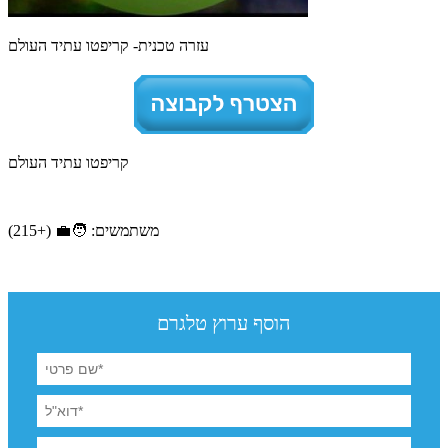
עזרה טכנית- קריפטו עתיד העולם
קריפטו עתיד העולם
משתמשים: 🧑‍💼 (+215)
הוסף ערוץ טלגרם