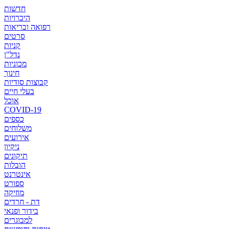
חדשות
היכרויות
רפואה ובריאות
סרטים
קניות
נדל"ן
מכוניות
חינוך
קבוצות סודיות
בעלי חיים
אוכל
COVID-19
כספים
משלוחים
אירועים
ניקיון
תיקונים
הובלות
אינטרנט
ספורט
מוזיקה
דת - חרדים
בידור ופנאי
למבוגרים