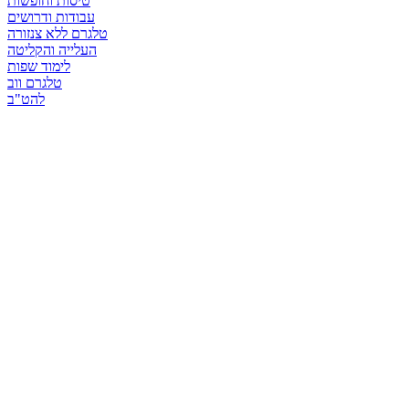
טיסות וחופשות
עבודות ודרושים
טלגרם ללא צנזורה
העלייה והקליטה
לימוד שפות
טלגרם ווב
להט"ב