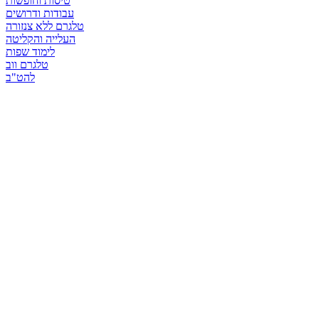
טיסות וחופשות
עבודות ודרושים
טלגרם ללא צנזורה
העלייה והקליטה
לימוד שפות
טלגרם ווב
להט"ב