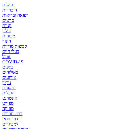
חדשות
היכרויות
רפואה ובריאות
סרטים
קניות
נדל"ן
מכוניות
חינוך
קבוצות סודיות
בעלי חיים
אוכל
COVID-19
כספים
משלוחים
אירועים
ניקיון
תיקונים
הובלות
אינטרנט
ספורט
מוזיקה
דת - חרדים
בידור ופנאי
למבוגרים