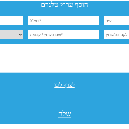
הוסף ערוץ טלגרם
לצרף לוגו
שלח