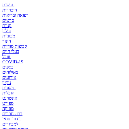
חדשות
היכרויות
רפואה ובריאות
סרטים
קניות
נדל"ן
מכוניות
חינוך
קבוצות סודיות
בעלי חיים
אוכל
COVID-19
כספים
משלוחים
אירועים
ניקיון
תיקונים
הובלות
אינטרנט
ספורט
מוזיקה
דת - חרדים
בידור ופנאי
למבוגרים