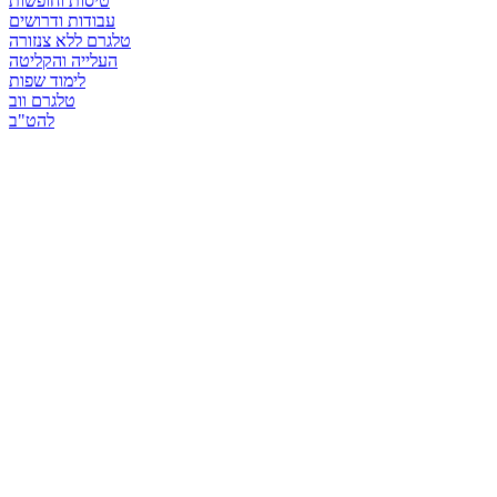
טיסות וחופשות
עבודות ודרושים
טלגרם ללא צנזורה
העלייה והקליטה
לימוד שפות
טלגרם ווב
להט"ב