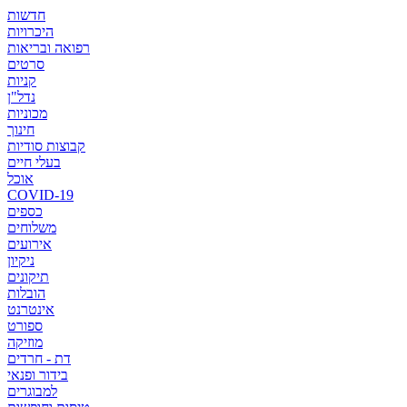
חדשות
היכרויות
רפואה ובריאות
סרטים
קניות
נדל"ן
מכוניות
חינוך
קבוצות סודיות
בעלי חיים
אוכל
COVID-19
כספים
משלוחים
אירועים
ניקיון
תיקונים
הובלות
אינטרנט
ספורט
מוזיקה
דת - חרדים
בידור ופנאי
למבוגרים