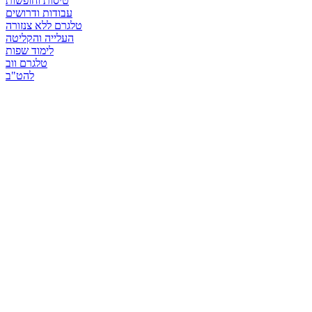
טיסות וחופשות
עבודות ודרושים
טלגרם ללא צנזורה
העלייה והקליטה
לימוד שפות
טלגרם ווב
להט"ב