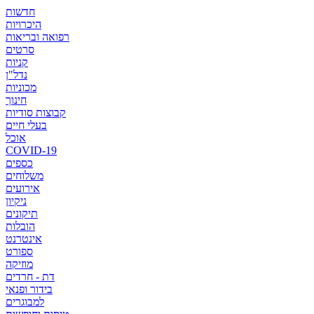
חדשות
היכרויות
רפואה ובריאות
סרטים
קניות
נדל"ן
מכוניות
חינוך
קבוצות סודיות
בעלי חיים
אוכל
COVID-19
כספים
משלוחים
אירועים
ניקיון
תיקונים
הובלות
אינטרנט
ספורט
מוזיקה
דת - חרדים
בידור ופנאי
למבוגרים