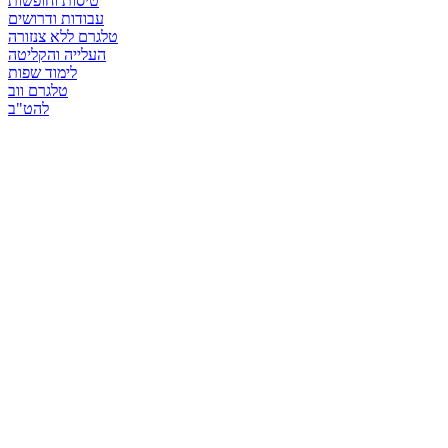
טיסות וחופשות
עבודות ודרושים
טלגרם ללא צנזורה
העלייה והקליטה
לימוד שפות
טלגרם ווב
להט"ב