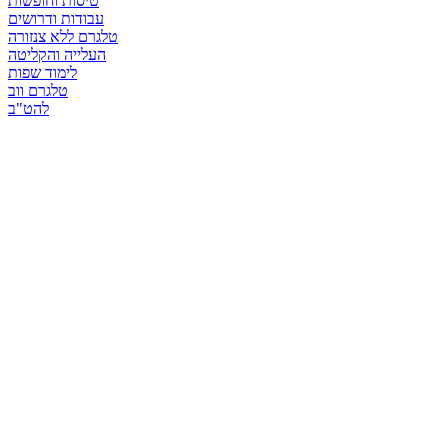
טיסות וחופשות
עבודות ודרושים
טלגרם ללא צנזורה
העלייה והקליטה
לימוד שפות
טלגרם ווב
להט"ב