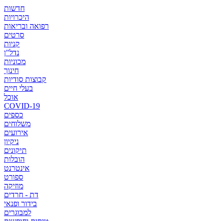
חדשות
היכרויות
רפואה ובריאות
סרטים
קניות
נדל"ן
מכוניות
חינוך
קבוצות סודיות
בעלי חיים
אוכל
COVID-19
כספים
משלוחים
אירועים
ניקיון
תיקונים
הובלות
אינטרנט
ספורט
מוזיקה
דת - חרדים
בידור ופנאי
למבוגרים