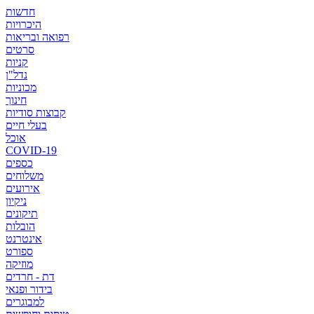
חדשות
היכרויות
רפואה ובריאות
סרטים
קניות
נדל"ן
מכוניות
חינוך
קבוצות סודיות
בעלי חיים
אוכל
COVID-19
כספים
משלוחים
אירועים
ניקיון
תיקונים
הובלות
אינטרנט
ספורט
מוזיקה
דת - חרדים
בידור ופנאי
למבוגרים