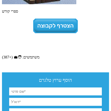
ספרי קודש
משתמשים: 🧑‍💼 (+387)
הוסף ערוץ טלגרם