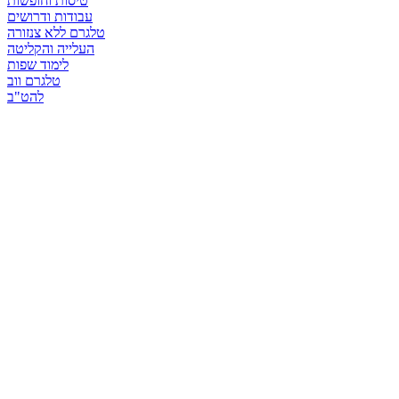
טיסות וחופשות
עבודות ודרושים
טלגרם ללא צנזורה
העלייה והקליטה
לימוד שפות
טלגרם ווב
להט"ב