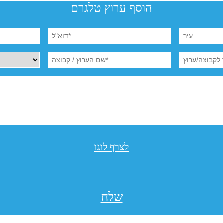
הוסף ערוץ טלגרם
לצרף לוגו
שלח