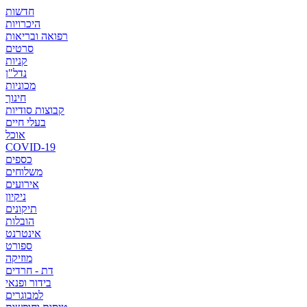
חדשות
היכרויות
רפואה ובריאות
סרטים
קניות
נדל"ן
מכוניות
חינוך
קבוצות סודיות
בעלי חיים
אוכל
COVID-19
כספים
משלוחים
אירועים
ניקיון
תיקונים
הובלות
אינטרנט
ספורט
מוזיקה
דת - חרדים
בידור ופנאי
למבוגרים