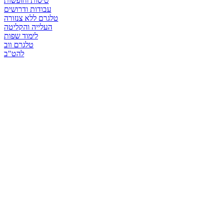
טיסות וחופשות
עבודות ודרושים
טלגרם ללא צנזורה
העלייה והקליטה
לימוד שפות
טלגרם ווב
להט"ב