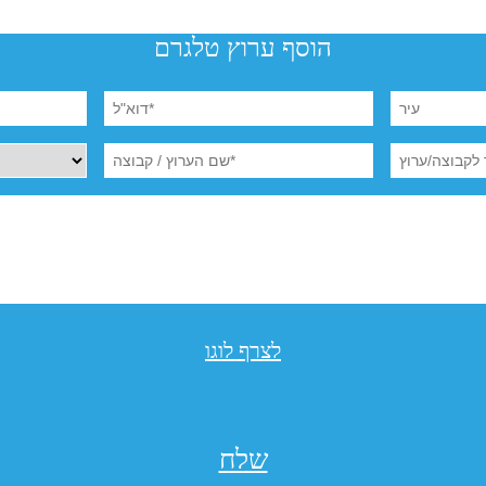
הוסף ערוץ טלגרם
לצרף לוגו
שלח