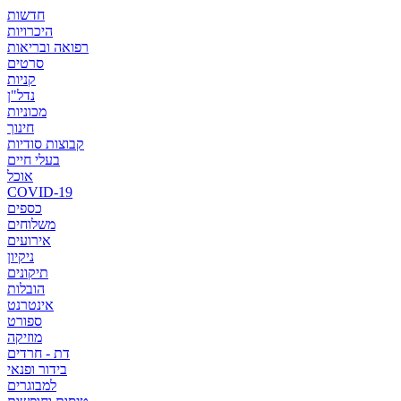
חדשות
היכרויות
רפואה ובריאות
סרטים
קניות
נדל"ן
מכוניות
חינוך
קבוצות סודיות
בעלי חיים
אוכל
COVID-19
כספים
משלוחים
אירועים
ניקיון
תיקונים
הובלות
אינטרנט
ספורט
מוזיקה
דת - חרדים
בידור ופנאי
למבוגרים