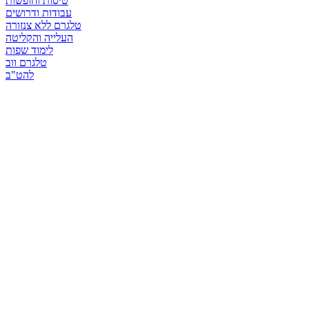
טיסות וחופשות
עבודות ודרושים
טלגרם ללא צנזורה
העלייה והקליטה
לימוד שפות
טלגרם ווב
להט"ב