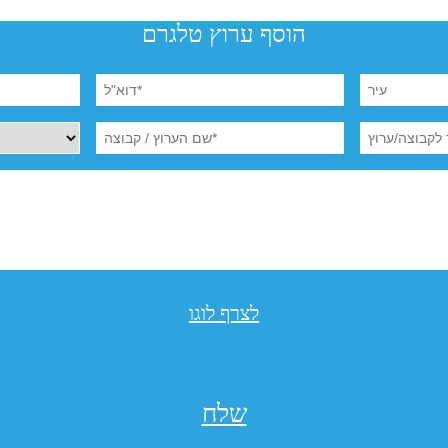
הוסף ערוץ טלגרם
לצרף לוגו
שלח