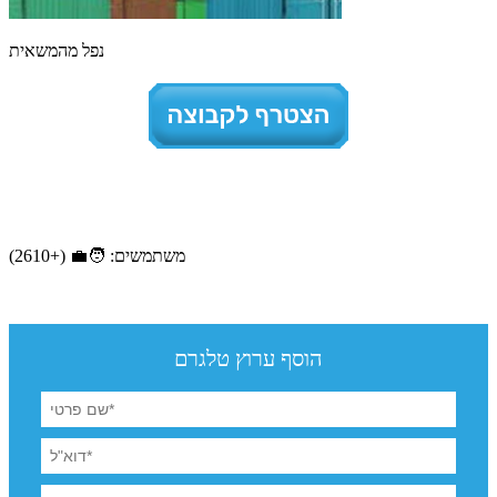
נפל מהמשאית
משתמשים: 🧑‍💼 (+2610)
הוסף ערוץ טלגרם