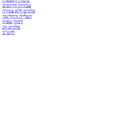
טיסות וחופשות
עבודות ודרושים
טלגרם ללא צנזורה
העלייה והקליטה
לימוד שפות
טלגרם ווב
להט"ב