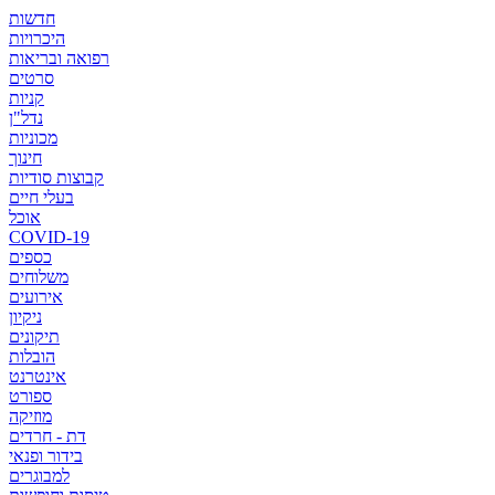
חדשות
היכרויות
רפואה ובריאות
סרטים
קניות
נדל"ן
מכוניות
חינוך
קבוצות סודיות
בעלי חיים
אוכל
COVID-19
כספים
משלוחים
אירועים
ניקיון
תיקונים
הובלות
אינטרנט
ספורט
מוזיקה
דת - חרדים
בידור ופנאי
למבוגרים