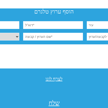
הוסף ערוץ טלגרם
לצרף לוגו
שלח