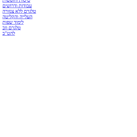
טיסות וחופשות
עבודות ודרושים
טלגרם ללא צנזורה
העלייה והקליטה
לימוד שפות
טלגרם ווב
להט"ב