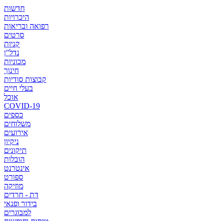
חדשות
היכרויות
רפואה ובריאות
סרטים
קניות
נדל"ן
מכוניות
חינוך
קבוצות סודיות
בעלי חיים
אוכל
COVID-19
כספים
משלוחים
אירועים
ניקיון
תיקונים
הובלות
אינטרנט
ספורט
מוזיקה
דת - חרדים
בידור ופנאי
למבוגרים