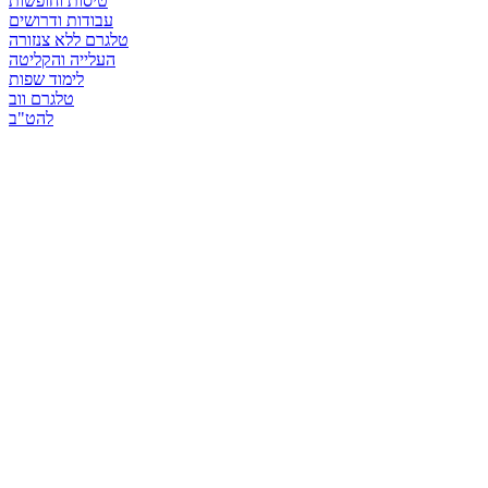
טיסות וחופשות
עבודות ודרושים
טלגרם ללא צנזורה
העלייה והקליטה
לימוד שפות
טלגרם ווב
להט"ב