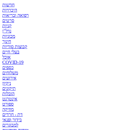
חדשות
היכרויות
רפואה ובריאות
סרטים
קניות
נדל"ן
מכוניות
חינוך
קבוצות סודיות
בעלי חיים
אוכל
COVID-19
כספים
משלוחים
אירועים
ניקיון
תיקונים
הובלות
אינטרנט
ספורט
מוזיקה
דת - חרדים
בידור ופנאי
למבוגרים