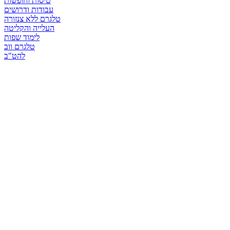
טיסות וחופשות
עבודות ודרושים
טלגרם ללא צנזורה
העלייה והקליטה
לימוד שפות
טלגרם ווב
להט"ב