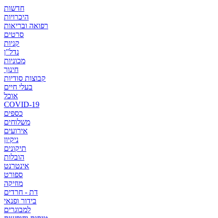
חדשות
היכרויות
רפואה ובריאות
סרטים
קניות
נדל"ן
מכוניות
חינוך
קבוצות סודיות
בעלי חיים
אוכל
COVID-19
כספים
משלוחים
אירועים
ניקיון
תיקונים
הובלות
אינטרנט
ספורט
מוזיקה
דת - חרדים
בידור ופנאי
למבוגרים