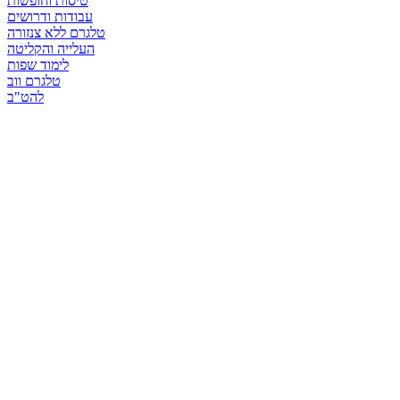
טיסות וחופשות
עבודות ודרושים
טלגרם ללא צנזורה
העלייה והקליטה
לימוד שפות
טלגרם ווב
להט"ב