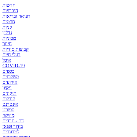
חדשות
היכרויות
רפואה ובריאות
סרטים
קניות
נדל"ן
מכוניות
חינוך
קבוצות סודיות
בעלי חיים
אוכל
COVID-19
כספים
משלוחים
אירועים
ניקיון
תיקונים
הובלות
אינטרנט
ספורט
מוזיקה
דת - חרדים
בידור ופנאי
למבוגרים