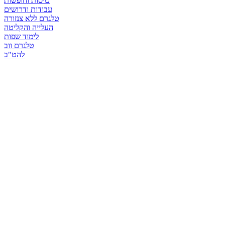
טיסות וחופשות
עבודות ודרושים
טלגרם ללא צנזורה
העלייה והקליטה
לימוד שפות
טלגרם ווב
להט"ב