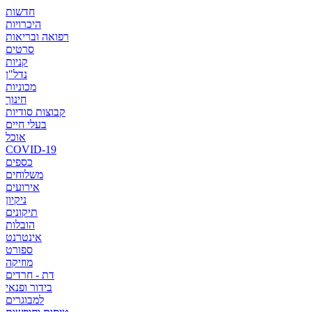
חדשות
היכרויות
רפואה ובריאות
סרטים
קניות
נדל"ן
מכוניות
חינוך
קבוצות סודיות
בעלי חיים
אוכל
COVID-19
כספים
משלוחים
אירועים
ניקיון
תיקונים
הובלות
אינטרנט
ספורט
מוזיקה
דת - חרדים
בידור ופנאי
למבוגרים