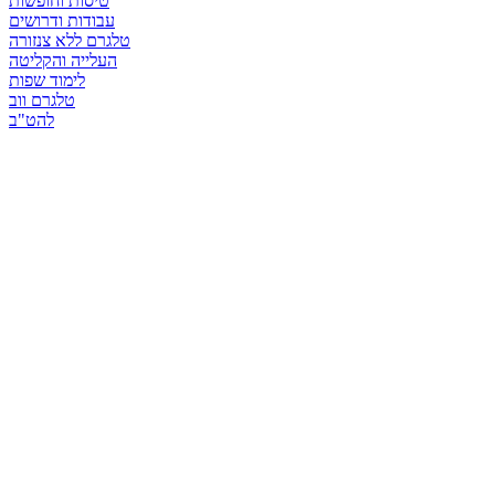
טיסות וחופשות
עבודות ודרושים
טלגרם ללא צנזורה
העלייה והקליטה
לימוד שפות
טלגרם ווב
להט"ב