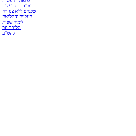
טיסות וחופשות
עבודות ודרושים
טלגרם ללא צנזורה
העלייה והקליטה
לימוד שפות
טלגרם ווב
להט"ב