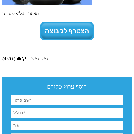
מציאות עליאקספרס
משתמשים: 🧑‍💼 (+439)
הוסף ערוץ טלגרם