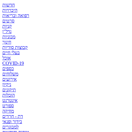
חדשות
היכרויות
רפואה ובריאות
סרטים
קניות
נדל"ן
מכוניות
חינוך
קבוצות סודיות
בעלי חיים
אוכל
COVID-19
כספים
משלוחים
אירועים
ניקיון
תיקונים
הובלות
אינטרנט
ספורט
מוזיקה
דת - חרדים
בידור ופנאי
למבוגרים