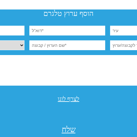
הוסף ערוץ טלגרם
לצרף לוגו
שלח