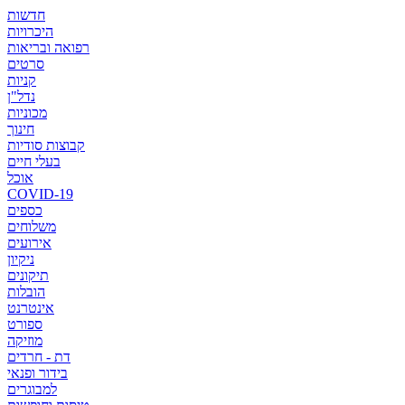
חדשות
היכרויות
רפואה ובריאות
סרטים
קניות
נדל"ן
מכוניות
חינוך
קבוצות סודיות
בעלי חיים
אוכל
COVID-19
כספים
משלוחים
אירועים
ניקיון
תיקונים
הובלות
אינטרנט
ספורט
מוזיקה
דת - חרדים
בידור ופנאי
למבוגרים