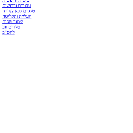
טיסות וחופשות
עבודות ודרושים
טלגרם ללא צנזורה
העלייה והקליטה
לימוד שפות
טלגרם ווב
להט"ב