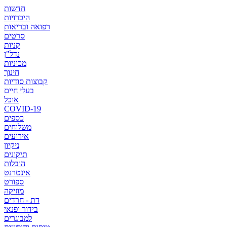
חדשות
היכרויות
רפואה ובריאות
סרטים
קניות
נדל"ן
מכוניות
חינוך
קבוצות סודיות
בעלי חיים
אוכל
COVID-19
כספים
משלוחים
אירועים
ניקיון
תיקונים
הובלות
אינטרנט
ספורט
מוזיקה
דת - חרדים
בידור ופנאי
למבוגרים