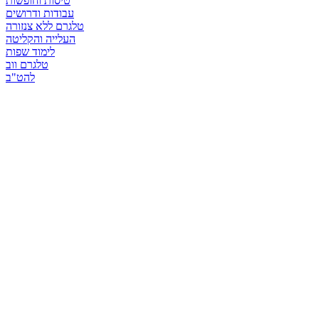
טיסות וחופשות
עבודות ודרושים
טלגרם ללא צנזורה
העלייה והקליטה
לימוד שפות
טלגרם ווב
להט"ב