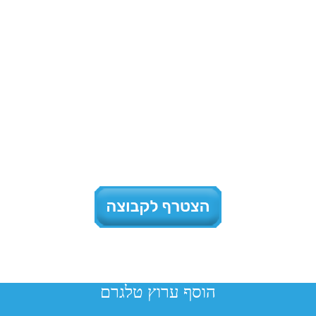
הוסף ערוץ טלגרם