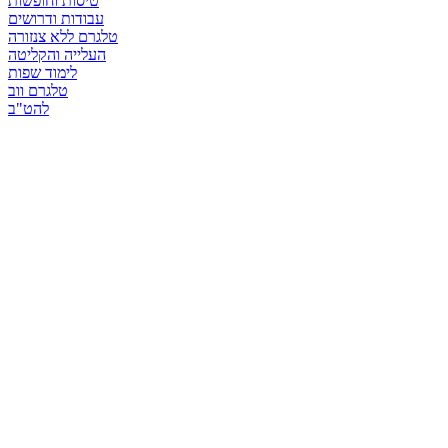
טיסות וחופשות
עבודות ודרושים
טלגרם ללא צנזורה
העלייה והקליטה
לימוד שפות
טלגרם ווב
להט"ב