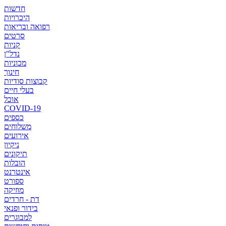
חדשות
היכרויות
רפואה ובריאות
סרטים
קניות
נדל"ן
מכוניות
חינוך
קבוצות סודיות
בעלי חיים
אוכל
COVID-19
כספים
משלוחים
אירועים
ניקיון
תיקונים
הובלות
אינטרנט
ספורט
מוזיקה
דת - חרדים
בידור ופנאי
למבוגרים