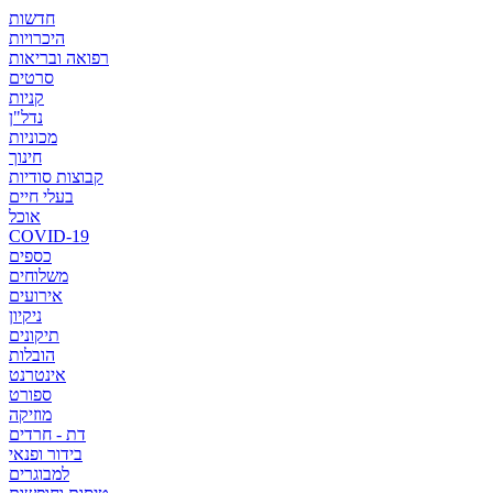
חדשות
היכרויות
רפואה ובריאות
סרטים
קניות
נדל"ן
מכוניות
חינוך
קבוצות סודיות
בעלי חיים
אוכל
COVID-19
כספים
משלוחים
אירועים
ניקיון
תיקונים
הובלות
אינטרנט
ספורט
מוזיקה
דת - חרדים
בידור ופנאי
למבוגרים