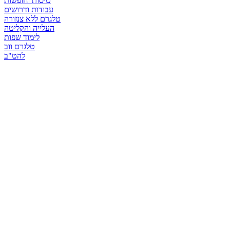
טיסות וחופשות
עבודות ודרושים
טלגרם ללא צנזורה
העלייה והקליטה
לימוד שפות
טלגרם ווב
להט"ב