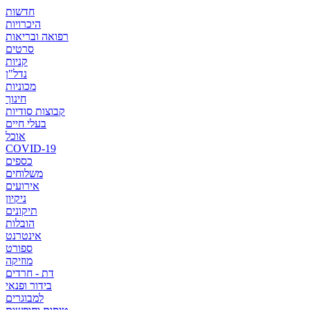
חדשות
היכרויות
רפואה ובריאות
סרטים
קניות
נדל"ן
מכוניות
חינוך
קבוצות סודיות
בעלי חיים
אוכל
COVID-19
כספים
משלוחים
אירועים
ניקיון
תיקונים
הובלות
אינטרנט
ספורט
מוזיקה
דת - חרדים
בידור ופנאי
למבוגרים