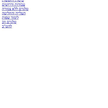
טיסות וחופשות
עבודות ודרושים
טלגרם ללא צנזורה
העלייה והקליטה
לימוד שפות
טלגרם ווב
להט"ב