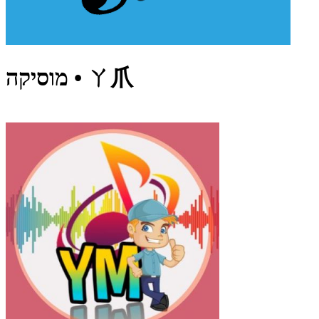
מוסיקה • ㄚ爪