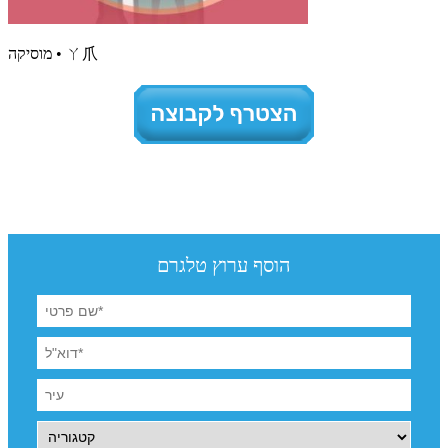
מוסיקה • ㄚ爪
הוסף ערוץ טלגרם