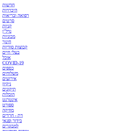
חדשות
היכרויות
רפואה ובריאות
סרטים
קניות
נדל"ן
מכוניות
חינוך
קבוצות סודיות
בעלי חיים
אוכל
COVID-19
כספים
משלוחים
אירועים
ניקיון
תיקונים
הובלות
אינטרנט
ספורט
מוזיקה
דת - חרדים
בידור ופנאי
למבוגרים