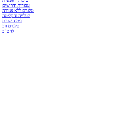
טיסות וחופשות
עבודות ודרושים
טלגרם ללא צנזורה
העלייה והקליטה
לימוד שפות
טלגרם ווב
להט"ב