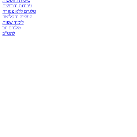
טיסות וחופשות
עבודות ודרושים
טלגרם ללא צנזורה
העלייה והקליטה
לימוד שפות
טלגרם ווב
להט"ב