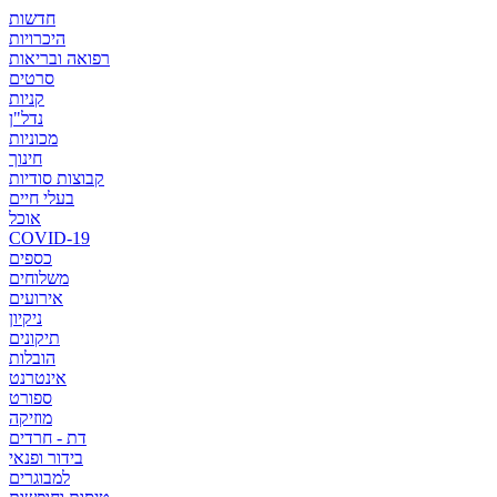
חדשות
היכרויות
רפואה ובריאות
סרטים
קניות
נדל"ן
מכוניות
חינוך
קבוצות סודיות
בעלי חיים
אוכל
COVID-19
כספים
משלוחים
אירועים
ניקיון
תיקונים
הובלות
אינטרנט
ספורט
מוזיקה
דת - חרדים
בידור ופנאי
למבוגרים