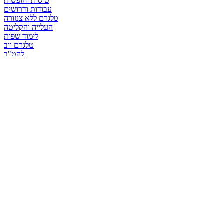
טיסות וחופשות
עבודות ודרושים
טלגרם ללא צנזורה
העלייה והקליטה
לימוד שפות
טלגרם ווב
להט"ב