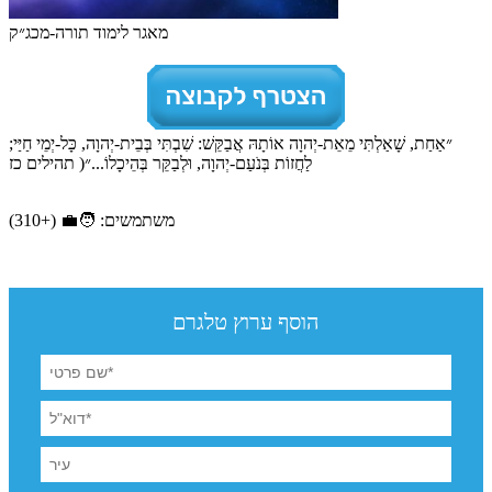
מאגר לימוד תורה-מכג״ק
״אַחַת, שָׁאַלְתִּי מֵאֵת-יְהוָה אוֹתָהּ אֲבַקֵּשׁ: שִׁבְתִּי בְּבֵית-יְהוָה, כָּל-יְמֵי חַיַּי;
לַחֲזוֹת בְּנֹעַם-יְהוָה, וּלְבַקֵּר בְּהֵיכָלוֹ...״( תהילים כז
משתמשים: 🧑‍💼 (+310)
הוסף ערוץ טלגרם