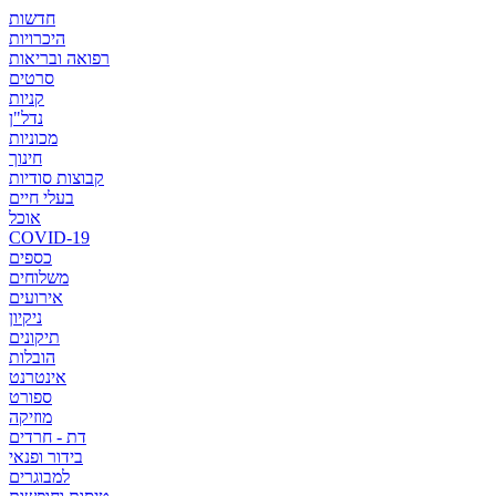
חדשות
היכרויות
רפואה ובריאות
סרטים
קניות
נדל"ן
מכוניות
חינוך
קבוצות סודיות
בעלי חיים
אוכל
COVID-19
כספים
משלוחים
אירועים
ניקיון
תיקונים
הובלות
אינטרנט
ספורט
מוזיקה
דת - חרדים
בידור ופנאי
למבוגרים