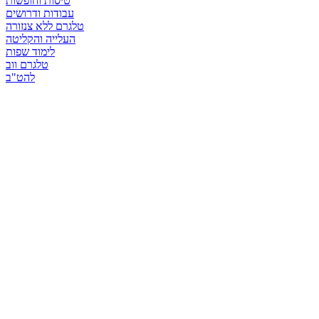
טיסות וחופשות
עבודות ודרושים
טלגרם ללא צנזורה
העלייה והקליטה
לימוד שפות
טלגרם ווב
להט"ב