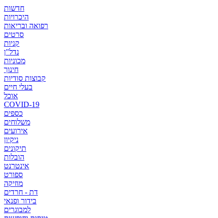
חדשות
היכרויות
רפואה ובריאות
סרטים
קניות
נדל"ן
מכוניות
חינוך
קבוצות סודיות
בעלי חיים
אוכל
COVID-19
כספים
משלוחים
אירועים
ניקיון
תיקונים
הובלות
אינטרנט
ספורט
מוזיקה
דת - חרדים
בידור ופנאי
למבוגרים