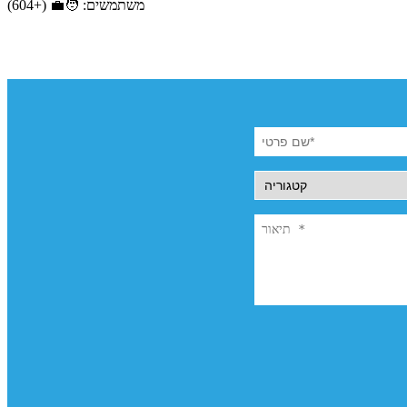
משתמשים: 🧑‍💼 (+604)