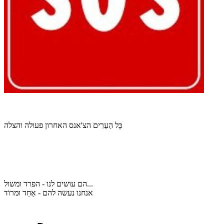
כָּל הַעֵרִים הצ'אנס האחרון פעולה והצלה
הם עושים לנו - הפרד ומשול...
אנחנו נעשה להם - אַחֵד וּמרוֹד