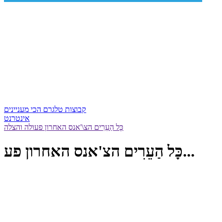
קבוצות טלגרם הכי מעניינים
אינטרנט
כָּל הַעֵרִים הצ\'אנס האחרון פעולה והצלה
כָּל הַעֵרִים הצ'אנס האחרון פע...