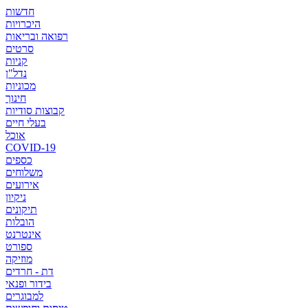
חדשות
היכרויות
רפואה ובריאות
סרטים
קניות
נדל"ן
מכוניות
חינוך
קבוצות סודיות
בעלי חיים
אוכל
COVID-19
כספים
משלוחים
אירועים
ניקיון
תיקונים
הובלות
אינטרנט
ספורט
מוזיקה
דת - חרדים
בידור ופנאי
למבוגרים