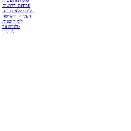
טיסות וחופשות
עבודות ודרושים
טלגרם ללא צנזורה
העלייה והקליטה
לימוד שפות
טלגרם ווב
להט"ב