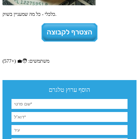
כלכלי - כל מה שמעניין בשוק.
משתמשים: 🧑‍💼 (+577)
הוסף ערוץ טלגרם