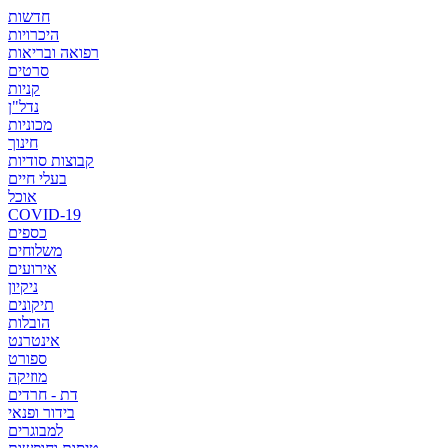
חדשות
היכרויות
רפואה ובריאות
סרטים
קניות
נדל"ן
מכוניות
חינוך
קבוצות סודיות
בעלי חיים
אוכל
COVID-19
כספים
משלוחים
אירועים
ניקיון
תיקונים
הובלות
אינטרנט
ספורט
מוזיקה
דת - חרדים
בידור ופנאי
למבוגרים