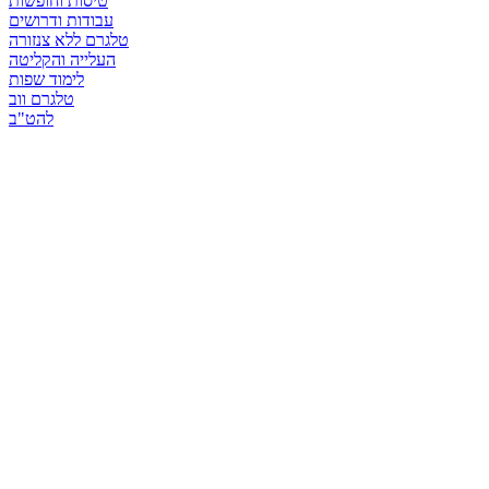
טיסות וחופשות
עבודות ודרושים
טלגרם ללא צנזורה
העלייה והקליטה
לימוד שפות
טלגרם ווב
להט"ב