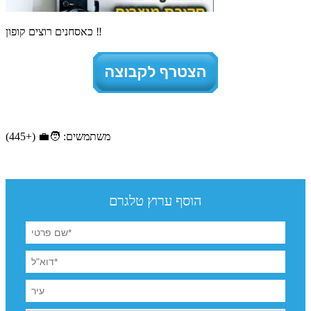
כאסחנים רוצים קופון ‼
משתמשים: 🧑‍💼 (+445)
הוסף ערוץ טלגרם