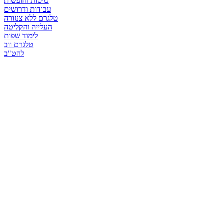
טיסות וחופשות
עבודות ודרושים
טלגרם ללא צנזורה
העלייה והקליטה
לימוד שפות
טלגרם ווב
להט"ב