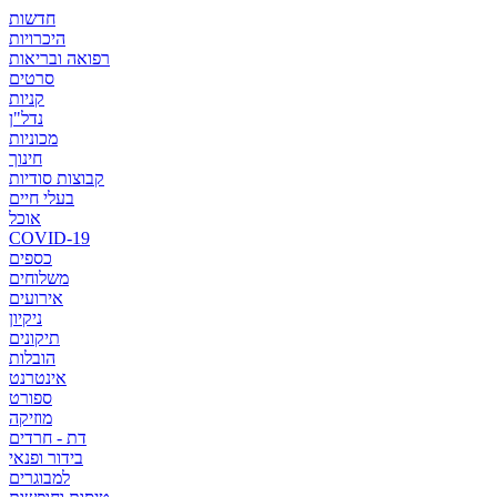
חדשות
היכרויות
רפואה ובריאות
סרטים
קניות
נדל"ן
מכוניות
חינוך
קבוצות סודיות
בעלי חיים
אוכל
COVID-19
כספים
משלוחים
אירועים
ניקיון
תיקונים
הובלות
אינטרנט
ספורט
מוזיקה
דת - חרדים
בידור ופנאי
למבוגרים