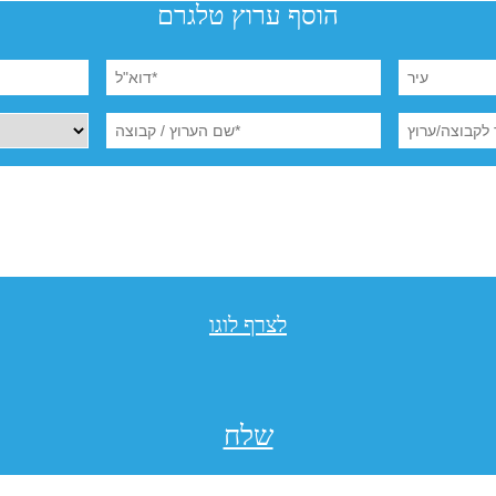
הוסף ערוץ טלגרם
לצרף לוגו
שלח