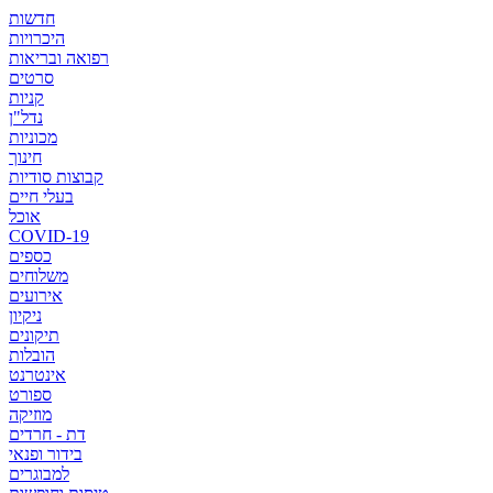
חדשות
היכרויות
רפואה ובריאות
סרטים
קניות
נדל"ן
מכוניות
חינוך
קבוצות סודיות
בעלי חיים
אוכל
COVID-19
כספים
משלוחים
אירועים
ניקיון
תיקונים
הובלות
אינטרנט
ספורט
מוזיקה
דת - חרדים
בידור ופנאי
למבוגרים