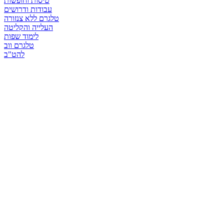
טיסות וחופשות
עבודות ודרושים
טלגרם ללא צנזורה
העלייה והקליטה
לימוד שפות
טלגרם ווב
להט"ב