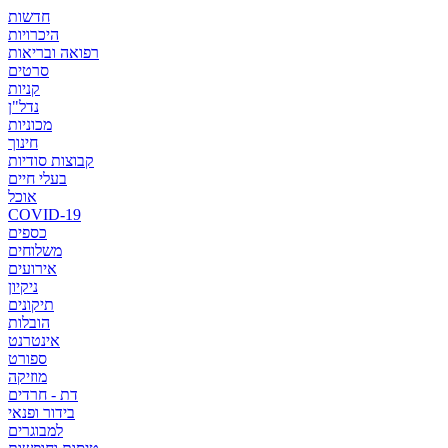
חדשות
היכרויות
רפואה ובריאות
סרטים
קניות
נדל"ן
מכוניות
חינוך
קבוצות סודיות
בעלי חיים
אוכל
COVID-19
כספים
משלוחים
אירועים
ניקיון
תיקונים
הובלות
אינטרנט
ספורט
מוזיקה
דת - חרדים
בידור ופנאי
למבוגרים