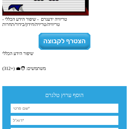
טריוויה ידעגרם - שיפור הידע הכללי -
טריוויה/טריויה/חידון/בידור/תחרות
שיפור הידע הכללי
משתמשים: 🧑‍💼 (+312)
הוסף ערוץ טלגרם