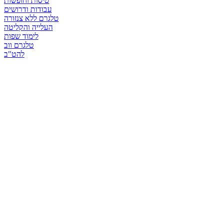
טיסות וחופשות
עבודות ודרושים
טלגרם ללא צנזורה
העלייה והקליטה
לימוד שפות
טלגרם ווב
להט"ב