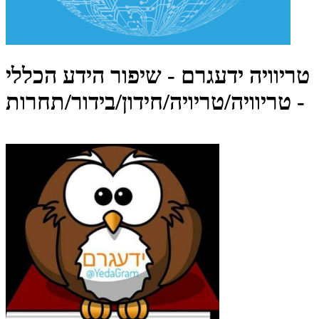
טריוויה ידעגרם - שיפור הידע הכללי
- טריוויה/טריויה/חידון/בידור/תחרות