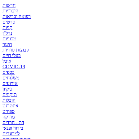
חדשות
היכרויות
רפואה ובריאות
סרטים
קניות
נדל"ן
מכוניות
חינוך
קבוצות סודיות
בעלי חיים
אוכל
COVID-19
כספים
משלוחים
אירועים
ניקיון
תיקונים
הובלות
אינטרנט
ספורט
מוזיקה
דת - חרדים
בידור ופנאי
למבוגרים